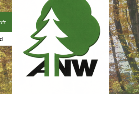
aft
d