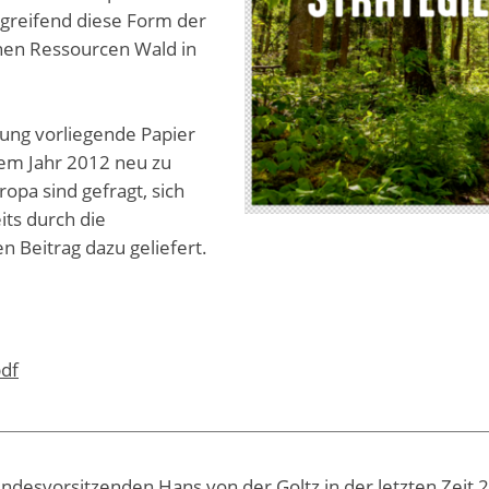
rgreifend diese Form der
chen Ressourcen Wald in
sung vorliegende Papier
 dem Jahr 2012 neu zu
ropa sind gefragt, sich
ts durch die
n Beitrag dazu geliefert.
df
desvorsitzenden Hans von der Goltz in der letzten Zeit 2 