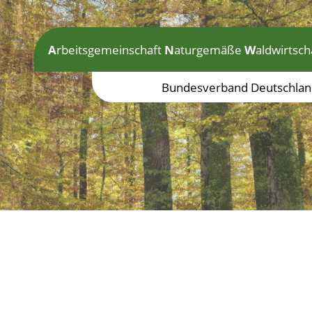
A
rbeitsgemeinschaft
N
aturgemäße
W
aldwirtsch
Bundesverband Deutschlan