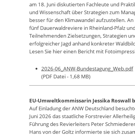
am 18. Juni diskutierten Fachleute und Prakti
und Wissenschaft über Strategien zum Mana
besser für den Klimawandel aufzustellen. An 
fünf Dauerwaldreviere in Rheinland-Pfalz und
Teilnehmenden Zielsetzungen, Strategien u
erfolgreicher Jagd anhand konkreter Waldbil
Lesen Sie hier einen Bericht mit Fotoimpres
2026-06_ANW-Bundestagung_Web.pdf
(PDF Datei - 1,68 MB)
EU-Umweltkommissarin Jessika Roswall 
Auf Einladung der ANW Deutschland besucht
Juni 2026 das staatliche Forstrevier Allerhei
Führung des Revierleiters Peter Schmiede
Hans von der Goltz informierte sie sich zu