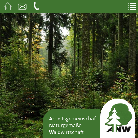
A
rbeitsgemeinschaft
N
aturgemäße
W
aldwirtschaft