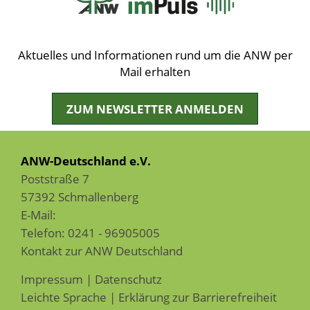
Aktuelles und Informationen rund um die ANW per
Mail erhalten
ZUM NEWSLETTER ANMELDEN
ANW-Deutschland e.V.
Poststraße 7
57392 Schmallenberg
E-Mail:
Telefon:
0241 - 96905005
Kontakt zur ANW Deutschland
Impressum
|
Datenschutz
Leichte Sprache
|
Erklärung zur Barrierefreiheit